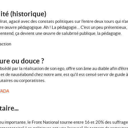
lité (historique)
olrat, agacé avec des constats politiques sur l'entre deux tours qui n'
e œuvre pédagogique. Ah ! La pédagogie… C'est un peu prétentieux, hein
on entend, ça devient une œuvre de salubrité publique, la pédagogie.
action
ure ou douce ?
sédé par la réalisation de son ego, offre son âme au diable afin d'êtr
 et de nauséabond chez notre ami, est qu'il est censé servir de guide à 
autaires ou corporatistes.
FADA
aire...
peu importante, le Front National tourne entre 16 et 20% des suffrag