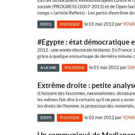
Extrait du document Réseau européen contre le r
sociale (PROGRESS (2007-2013) et de Open Soc
temps » (article Reflets) : Les partis d’extrême d
le 01 mai 2012
par
YOVA
ÉDITO
POLITIQUE
#Egypte : état démocratique 
2012 : une année électorale brûlante. En France, 
grâce à quelque entourloupe de dernière minute ch
le 01 mai 2012
par
SA
À LA UNE
POLITIQUE
Extrême droite : petite anal
(L'histoire des fascismes, nationalismes, dictatur
les mêmes fait dire à certains qu'il ne peut y avoi
les droits de l'homme, la protection des minorités,
le 01 mai 2012
par
YOVA
ÉDITO
POLITIQUE