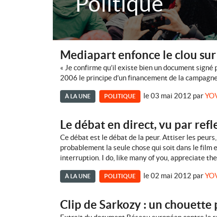
Politique
Mediapart enfonce le clou sur
« Je confirme qu’il existe bien un document signé 
2006 le principe d’un financement de la campagne 
le 03 mai 2012
par
YO
À LA UNE
POLITIQUE
Le débat en direct, vu par refl
Ce débat est le débat de la peur. Attiser les peur
probablement la seule chose qui soit dans le film e
interruption. I do, like many of you, appreciate the
le 02 mai 2012
par
YO
À LA UNE
POLITIQUE
Clip de Sarkozy : un chouette