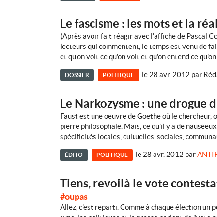
Le fascisme : les mots et la réa
(Après avoir fait réagir avec l'affiche de Pascal C
lecteurs qui commentent, le temps est venu de fair
et qu'on voit ce qu'on voit et qu'on entend ce qu'
le 28 avr. 2012
par
Réd
DOSSIER
POLITIQUE
Le Narkozysme : une drogue d
Faust est une oeuvre de Goethe où le chercheur, ob
pierre philosophale. Mais, ce qu'il y a de nauséeux
spécificités locales, cultuelles, sociales, commun
le 28 avr. 2012
par
ANTI
ÉDITO
POLITIQUE
Tiens, revoilà le vote contestat
#oupas
Allez, c'est reparti. Comme à chaque élection un 