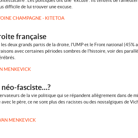
contestataire". Les politiques ont une "excuse". Ils tentent de rameute
us difficile de lui trouver une excuse.
OINE CHAMPAGNE - KITETOA
oite française
 les deux grands partis de la droite, l'UMP et le Front national (45% a
raisons avec certaines périodes sombres de l'histoire, voir des parallèl
érébrés.
N MENKEVICK
n néo-fasciste…?
servateurs de la vie politique qui se répandent allègrement dans de mi
vec le père, ce ne sont plus des racistes ou des nostalgiques de Vichy,
VAN MENKEVICK