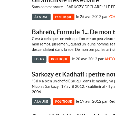
Un affichiste très éclairé
Sans commentaire… SARKOZY DÉCLARE: " LE PE
le 25 avr. 2012
par
YO
À LA UNE
POLITIQUE
Bahreïn, Formule 1... De mon t
C'est à cela que l'on voit que l'on est un peu vieu
mon temps, justement, quand un jeune homme se fais
descendaient dans la rue. De mon temps, les artist
le 20 avr. 2012
par
ANTO
ÉDITO
POLITIQUE
Sarkozy et Kadhafi : petite no
"S'il y a bien un chef d'Etat qui, dans le monde, n'
Nicolas Sarkozy , 17 avril 2012. <subliminal>Il y 
2006.
le 19 avr. 2012
par
Réd
À LA UNE
POLITIQUE