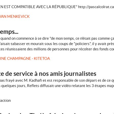
N EST COMPATIBLE AVEC LA RÉPUBLIQUE" http://pascalcolrat.ca
VAN MENKEVICK
emps...
x : quand on commence à se dire "de mon temps, ce n'était pas comme ça
ait tabasser et mourait sous les coups de "policiers", il y avait prè
es réunissaient des millions de personnes pour récolter des fonds con
INE CHAMPAGNE - KITETOA
te de service à nos amis journalistes
a pas frayé avec M. Kadhafi et est responsable de son départ et de ce qu'
a quelques jours, Reflets diffusait une vidéo relatant les 3 étapes m
action