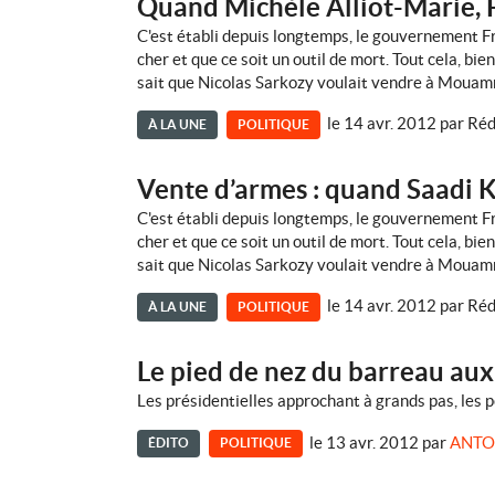
Quand Michèle Alliot-Marie, P
C'est établi depuis longtemps, le gouvernement Fra
cher et que ce soit un outil de mort. Tout cela, bi
sait que Nicolas Sarkozy voulait vendre à Mouamm
le 14 avr. 2012
par
Réd
À LA UNE
POLITIQUE
Vente d’armes : quand Saadi K
C'est établi depuis longtemps, le gouvernement Fra
cher et que ce soit un outil de mort. Tout cela, bi
sait que Nicolas Sarkozy voulait vendre à Mouamm
le 14 avr. 2012
par
Réd
À LA UNE
POLITIQUE
Le pied de nez du barreau aux
Les présidentielles approchant à grands pas, les po
le 13 avr. 2012
par
ANTO
ÉDITO
POLITIQUE