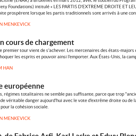
acisme (ENAR) à Bruxelles en mars 2012, avec le soutien du Program
iety Foundations) intitulé « LES PARTIS D’EXTREME DROITE ET L
roite prospèrent lorsque les partis traditionnels sont arrivés à une c
N MENKEVICK
en cours de chargement
le premier tour vient de s'achever. Les mercenaires des états-major
oquer les esprits et pouvoir ainsi l'emporter. Aux États-Unis, la cam
M HAN
yse européenne
es, régimes totalitaires ne semble pas suffisante, parce que trop "anci
r de véritable danger aujourd'hui avec le vote d'extrême droite ou de l
 pour la cohésion sociale.
N MENKEVICK