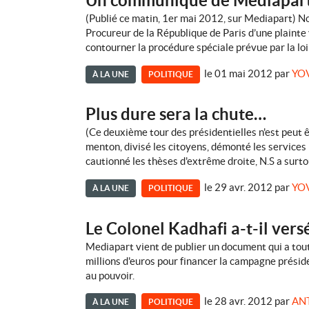
Un communiqué de Mediapart, 
(Publié ce matin, 1er mai 2012, sur Mediapart) N
Procureur de la République de Paris d’une plainte 
contourner la procédure spéciale prévue par la loi
le 01 mai 2012
par
YO
À LA UNE
POLITIQUE
Plus dure sera la chute…
(Ce deuxième tour des présidentielles n'est peut ê
menton, divisé les citoyens, démonté les services 
cautionné les thèses d'extrême droite, N.S a surtou
le 29 avr. 2012
par
YO
À LA UNE
POLITIQUE
Le Colonel Kadhafi a-t-il ver
Mediapart vient de publier un document qui a tout
millions d'euros pour financer la campagne présid
au pouvoir.
le 28 avr. 2012
par
AN
À LA UNE
POLITIQUE