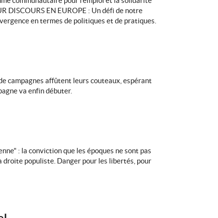
me communautaire pour l’emploi et la solidarité
EUR DISCOURS EN EUROPE : Un défi de notre
onvergence en termes de politiques et de pratiques.
s de campagnes affûtent leurs couteaux, espérant
pagne va enfin débuter.
enne" : la conviction que les époques ne sont pas
a droite populiste. Danger pour les libertés, pour