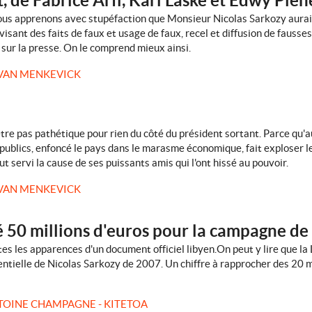
de Fabrice Arfi, Karl Laske et Edwy Plen
ous apprenons avec stupéfaction que Monsieur Nicolas Sarkozy aurait
visant des faits de faux et usage de faux, recel et diffusion de fauss
 sur la presse. On le comprend mieux ainsi.
VAN MENKEVICK
tre pas pathétique pour rien du côté du président sortant. Parce qu'a
publics, enfoncé le pays dans le marasme économique, fait exploser le 
t servi la cause de ses puissants amis qui l'ont hissé au pouvoir.
VAN MENKEVICK
sé 50 millions d'euros pour la campagne de
es les apparences d'un document officiel libyen.On peut y lire que la
entielle de Nicolas Sarkozy de 2007. Un chiffre à rapprocher des 20 m
TOINE CHAMPAGNE - KITETOA