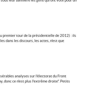
r sous leur bannière les gens qui ont voté pour un
u premier tour de la présidentielle de 2012) : ils
es dans les discours, les actes, n'est que
sérables analyses sur l'électorat du Front
 donc ce n'est plus l'extrême droite". Petits