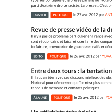
type, les politiques et la presse parlent de "vote 
parti d'extrême droite raciste. La presse... C'est pl
le 27 avr. 2012
par
ANT
DOSSIER
POLITIQUE
Revue de presse vidéo de la dr
Il n'y a pas de problème particulier en France avec
sont républicains et laïcs, et oser faire des compa
forfaiture, provocation de gauchistes naïfs et déc
le 26 avr. 2012
par
YOVA
ÉDITO
POLITIQUE
Entre deux tours : la tentatio
(Il faut arrêter avec ces discours mielleux des ob
National pour démontrer que "ce n'est plus comme a
rappels de mémoire et constats politiques.
le 25 avr. 2012
par
YO
À LA UNE
POLITIQUE