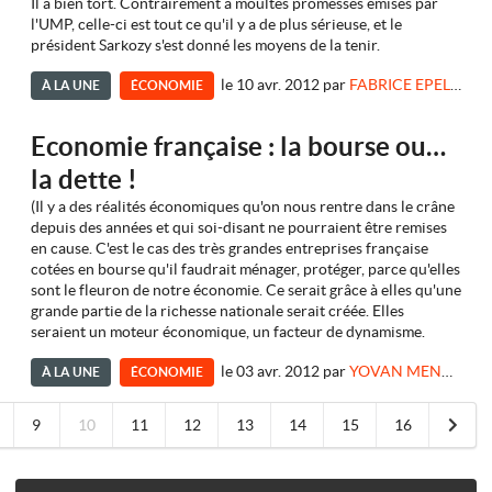
Il a bien tort. Contrairement à moultes promesses émises par
l'UMP, celle-ci est tout ce qu'il y a de plus sérieuse, et le
président Sarkozy s'est donné les moyens de la tenir.
le 10 avr. 2012
par
FABRICE EPELBOIN
À LA UNE
ÉCONOMIE
Economie française : la bourse ou…
la dette !
(Il y a des réalités économiques qu'on nous rentre dans le crâne
depuis des années et qui soi-disant ne pourraient être remises
en cause. C'est le cas des très grandes entreprises française
cotées en bourse qu'il faudrait ménager, protéger, parce qu'elles
sont le fleuron de notre économie. Ce serait grâce à elles qu'une
grande partie de la richesse nationale serait créée. Elles
seraient un moteur économique, un facteur de dynamisme.
le 03 avr. 2012
par
YOVAN MENKEVICK
À LA UNE
ÉCONOMIE
9
10
11
12
13
14
15
16