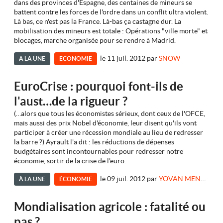
dans des provinces d'Espagne, des centaines de mineurs se
battent contre les forces de l'ordre dans un conflit ultra violent.
Là bas, ce n'est pas la France. Là-bas ça castagne dur. La
mobilisation des mineurs est totale : Opérations "ville morte" et
blocages, marche organisée pour se rendre à Madrid.
le 11 juil. 2012
par
SNOW
À LA UNE
ÉCONOMIE
EuroCrise : pourquoi font-ils de
l'aust…de la rigueur ?
(…alors que tous les économistes sérieux, dont ceux de l'OFCE,
mais aussi des prix Nobel d'économie, leur disent qu'ils vont
participer à créer une récession mondiale au lieu de redresser
la barre ?) Ayrault l'a dit : les réductions de dépenses
budgétaires sont incontournables pour redresser notre
économie, sortir de la crise de l'euro.
le 09 juil. 2012
par
YOVAN MENKEVICK
À LA UNE
ÉCONOMIE
Mondialisation agricole : fatalité ou
pas ?