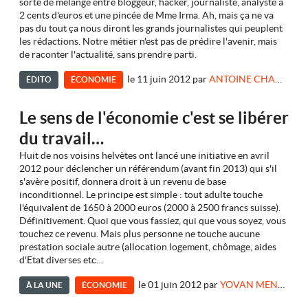
sorte de mélange entre bloggeur, hacker, journaliste, analyste à
2 cents d'euros et une pincée de Mme Irma. Ah, mais ça ne va
pas du tout ça nous diront les grands journalistes qui peuplent
les rédactions. Notre métier n'est pas de prédire l'avenir, mais
de raconter l'actualité, sans prendre parti.
le 11 juin 2012
par
ANTOINE CHAMPAGNE - KITETOA
ÉDITO
ÉCONOMIE
Le sens de l'économie c'est se libérer
du travail…
Huit de nos voisins helvètes ont lancé une initiative en avril
2012 pour déclencher un référendum (avant fin 2013) qui s'il
s'avère positif, donnera droit à un revenu de base
inconditionnel. Le principe est simple : tout adulte touche
l'équivalent de 1650 à 2000 euros (2000 à 2500 francs suisse).
Définitivement. Quoi que vous fassiez, qui que vous soyez, vous
touchez ce revenu. Mais plus personne ne touche aucune
prestation sociale autre (allocation logement, chômage, aides
d'Etat diverses etc…
le 01 juin 2012
par
YOVAN MENKEVICK
À LA UNE
ÉCONOMIE