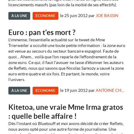
licenciements massifs (pas loin de la moitié de ses effectifs).
le 25 juin 2012
par
JOE BASSIN
À LA UNE
ÉCONOMIE
Euro : pan t'es mort ?
L'immense, l'essentielle actualité sur le tweet de Mme
Trierweiler a occulté une toute petite information : la zone euro
est venue au secours du secteur bancaire espagnol. Faute de
quoi... Ahem... voilà que l'on reparle de l'effondrement de la
zone euro. Ce qui, il faut l'avouer ne lasse d'étonner les auteurs
de Reflets, nous qui savons que Nicolas Sarkozy a sauvé la zone
euro entre quatre et six fois. Et partant, le monde, voire
l'univers.
le 19 juin 2012
par
ANTOINE CHAMPAGNE - KITETOA
À LA UNE
ÉCONOMIE
Kitetoa, une vraie Mme Irma gratos
: quelle belle affaire !
Dès l'instant où Bluetouff et moi avons décidé de créer Reflets,
nous avons opté pour une autre forme de journalisme. Une