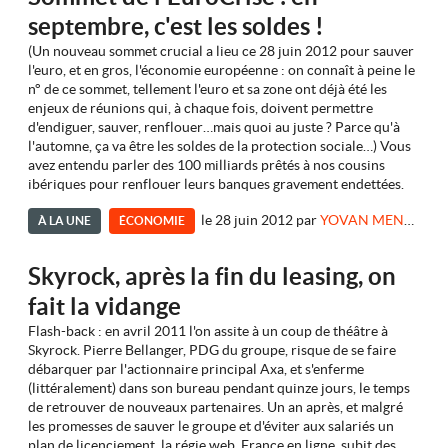
septembre, c'est les soldes !
(Un nouveau sommet crucial a lieu ce 28 juin 2012 pour sauver
l'euro, et en gros, l'économie européenne : on connaît à peine le
n° de ce sommet, tellement l'euro et sa zone ont déjà été les
enjeux de réunions qui, à chaque fois, doivent permettre
d'endiguer, sauver, renflouer…mais quoi au juste ? Parce qu'à
l'automne, ça va être les soldes de la protection sociale…) Vous
avez entendu parler des 100 milliards prêtés à nos cousins
ibériques pour renflouer leurs banques gravement endettées.
le 28 juin 2012
par
YOVAN MENKEVICK
À LA UNE
ÉCONOMIE
Skyrock, après la fin du leasing, on
fait la vidange
Flash-back : en avril 2011 l'on assite à un coup de théâtre à
Skyrock. Pierre Bellanger, PDG du groupe, risque de se faire
débarquer par l'actionnaire principal Axa, et s'enferme
(littéralement) dans son bureau pendant quinze jours, le temps
de retrouver de nouveaux partenaires. Un an après, et malgré
les promesses de sauver le groupe et d'éviter aux salariés un
plan de licenciement, la régie web, France en ligne, subit des