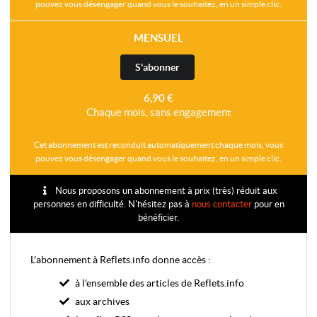
pouvez vous désengager quand vous le souhaitez, en un simple clic.
MENSUEL
S'abonner
6,90 €
Chaque mois, sans engagement
Cet abonnement est reconduit automatiquement chaque mois, vous
pouvez vous désengager quand vous le souhaitez, en un simple clic.
Nous proposons un abonnement à prix (très) réduit aux
personnes en difficulté. N'hésitez pas à
nous contacter
pour en
bénéficier.
L'abonnement à Reflets.info donne accès :
à l'ensemble des articles de Reflets.info
aux archives