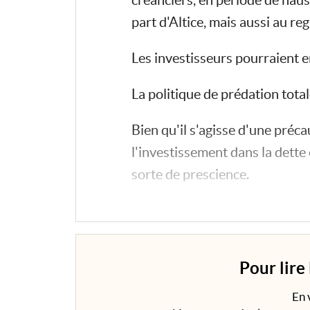
créanciers, en période de hau
part d'Altice, mais aussi au r
Les investisseurs pourraient e
La politique de prédation tota
Bien qu'il s'agisse d'une préca
l'investissement dans la dette
sorte de prescience.
C'est à la page 30 que démarre l
Pour lire
En 