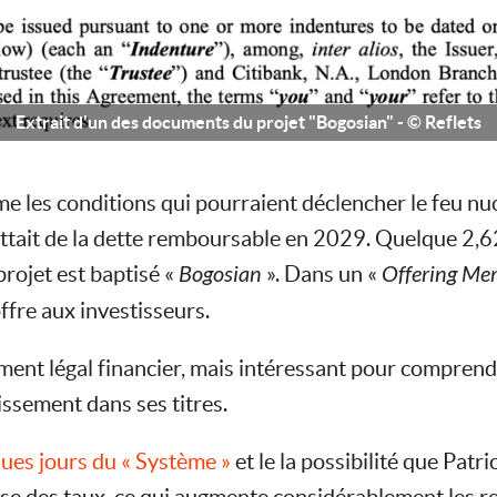
Extrait d'un des documents du projet "Bogosian" - © Reflets
me les conditions qui pourraient déclencher le feu nuc
ttait de la dette remboursable en 2029. Quelque 2,62
projet est baptisé «
Bogosian
». Dans un «
Offering M
ffre aux investisseurs.
nt légal financier, mais intéressant pour comprend
issement dans ses titres.
ques jours du « Système »
et le la possibilité que Patr