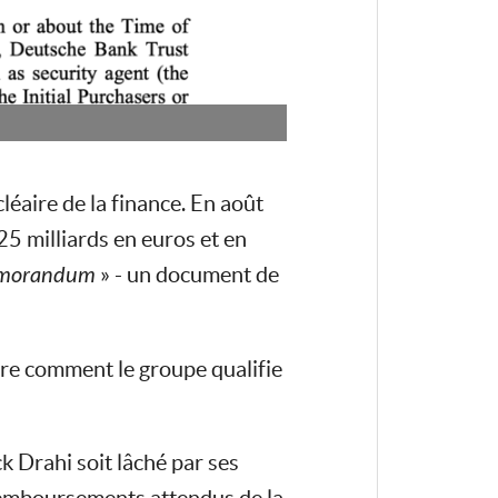
léaire de la finance. En août
5 milliards en euros et en
emorandum
» - un document de
re comment le groupe qualifie
ick Drahi soit lâché par ses