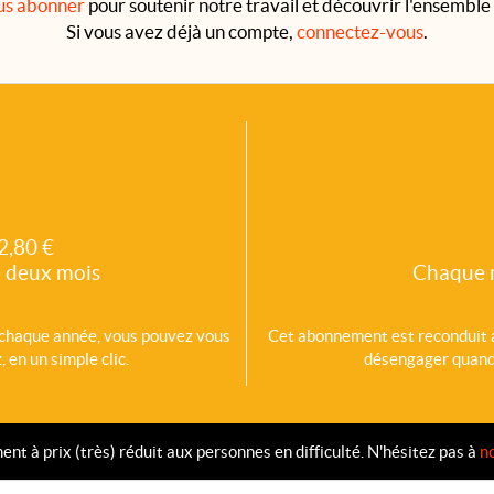
us abonner
pour soutenir notre travail et découvrir l'ensemble 
Si vous avez déjà un compte,
connectez-vous
.
2,80 €
 deux mois
Chaque 
chaque année, vous pouvez vous
Cet abonnement est reconduit
 en un simple clic.
désengager quand v
 à prix (très) réduit aux personnes en difficulté. N'hésitez pas à
n