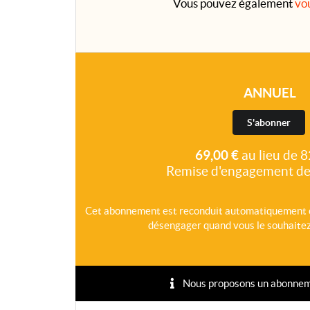
Vous pouvez également
vo
ANNUEL
S'abonner
69,00 €
au lieu de 8
Remise d'engagement de
Cet abonnement est reconduit automatiquement 
désengager quand vous le souhaitez,
Nous proposons un abonnement