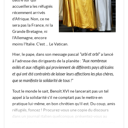
accueillera les réfugiés
récemment arrivés
d'Afrique. Non, ce ne
sera pas la France, ni la
Grande Bretagne, ni
l'Allemagne, encore
moins l'Italie. C'est ... Le Vatican.
Hier, le pape, dans son message pascal
"urbi et orbi"
a lancé
à l'adresse des dirigeants de la planète :
"Aux nombreux
exilés et aux réfugiés qui proviennent de différents pays africains
et qui ont été contraints de laisser leurs affections les plus chères,
que se manifeste la solidarité de tous !"
Tout le monde le sait, Benoît XVI ne lancerait pas un tel
appel à la solidarité s'il ne comptait pas le mettre en
pratique lui-même, en bon chrétien qu'il est. Du coup, amis
réfugiés, foncez ! Procurez-vous une copie du discours
dans un journal italien quelconque, présentez-vous au
premier garde suisse venu, montrez-lui le discours du pape