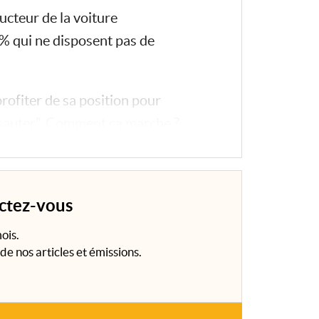
ucteur de la voiture
99% qui ne disposent pas de
rofiter de sa position pour
t "sauter". Comment ça marche ?
ectez-vous
ois.
de nos articles et émissions.