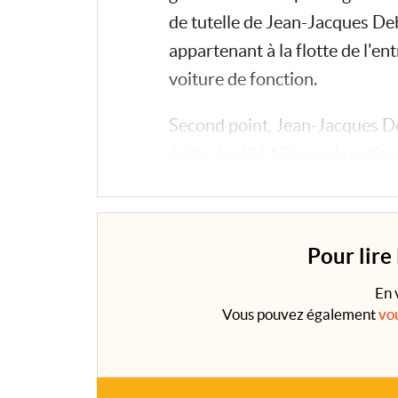
de tutelle de Jean-Jacques Deb
appartenant à la flotte de l'en
voiture de fonction.
Second point, Jean-Jacques Deb
éviter les PV. Ni le seul parti
Le meilleur moyen est de connaî
Pour lire
En 
Vous pouvez également
vo