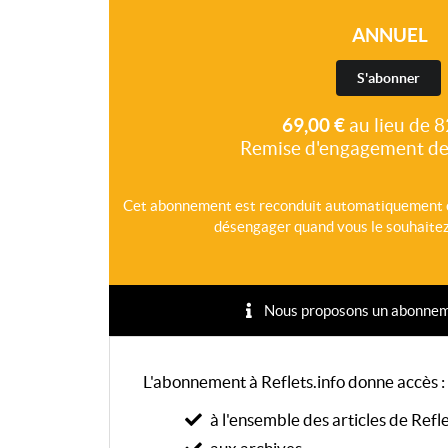
ANNUEL
S'abonner
69,00 €
au lieu de 8
Remise d'engagement de
Cet abonnement est reconduit automatiquement 
désengager quand vous le souhaitez,
Nous proposons un abonnement
L'abonnement à Reflets.info donne accès :
à l'ensemble des articles de Refle