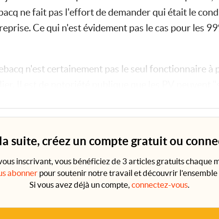
acq ne fait pas l'effort de demander qui était le cond
treprise. Ce qui n'est évidement pas le cas pour les 
acq n'est certainement pas le seul fonctionnaire à p
culier. Il est de notoriété publique que les PV peuven
tre un policier et de lui demander...
 la suite, créez un compte gratuit ou conn
vous inscrivant, vous bénéficiez de 3 articles gratuits chaque m
us abonner
pour soutenir notre travail et découvrir l'ensemble 
Si vous avez déjà un compte,
connectez-vous
.