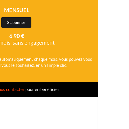
MENSUEL
S'abonner
6,90 €
mois, sans engagement
 automatiquement chaque mois, vous pouvez vous
ous le souhaitez, en un simple clic.
ous contacter
pour en bénéficier.