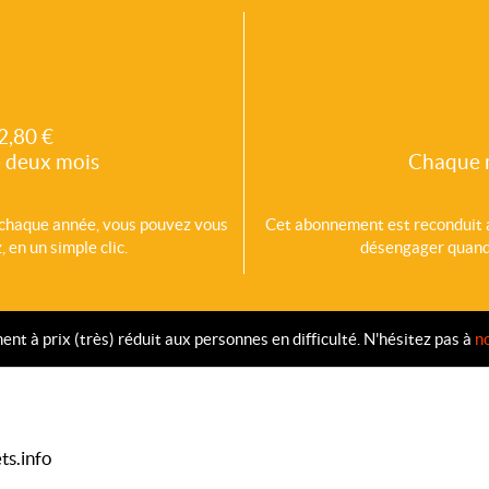
2,80 €
 deux mois
Chaque 
chaque année, vous pouvez vous
Cet abonnement est reconduit
 en un simple clic.
désengager quand v
 à prix (très) réduit aux personnes en difficulté. N'hésitez pas à
n
ts.info