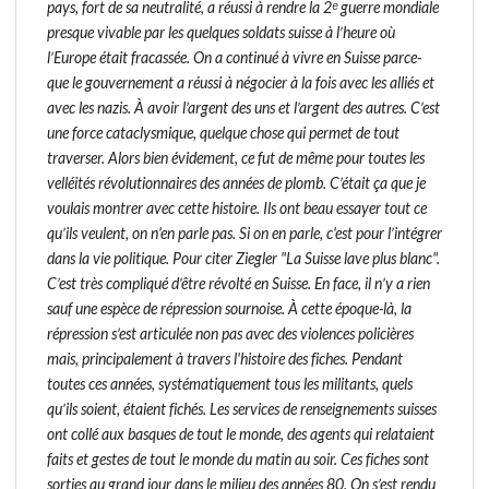
pays, fort de sa neutralité, a réussi à rendre la 2ᵉ guerre mondiale
presque vivable par les quelques soldats suisse à l’heure où
l’Europe était fracassée. On a continué à vivre en Suisse parce-
que le gouvernement a réussi à négocier à la fois avec les alliés et
avec les nazis. À avoir l’argent des uns et l’argent des autres. C’est
une force cataclysmique, quelque chose qui permet de tout
traverser. Alors bien évidement, ce fut de même pour toutes les
velléités révolutionnaires des années de plomb. C’était ça que je
voulais montrer avec cette histoire. Ils ont beau essayer tout ce
qu’ils veulent, on n'en parle pas. Si on en parle, c'est pour l’intégrer
dans la vie politique. Pour citer Ziegler "La Suisse lave plus blanc".
C’est très compliqué d’être révolté en Suisse. En face, il n’y a rien
sauf une espèce de répression sournoise. À cette époque-là, la
répression s’est articulée non pas avec des violences policières
mais, principalement à travers l'histoire des fiches. Pendant
toutes ces années, systématiquement tous les militants, quels
qu’ils soient, étaient fichés. Les services de renseignements suisses
ont collé aux basques de tout le monde, des agents qui relataient
faits et gestes de tout le monde du matin au soir. Ces fiches sont
sorties au grand jour dans le milieu des années 80. On s’est rendu