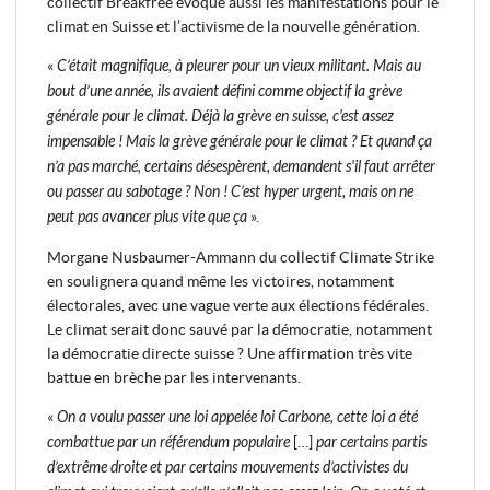
collectif Breakfree évoque aussi les manifestations pour le
climat en Suisse et l’activisme de la nouvelle génération.
«
C’était magnifique, à pleurer pour un vieux militant. Mais au
bout d’une année, ils avaient défini comme objectif la grève
générale pour le climat. Déjà la grève en suisse, c'est assez
impensable ! Mais la grève générale pour le climat ? Et quand ça
n’a pas marché, certains désespèrent, demandent s'il faut arrêter
ou passer au sabotage ? Non ! C’est hyper urgent, mais on ne
peut pas avancer plus vite que ça
».
Morgane Nusbaumer-Ammann du collectif Climate Strike
en soulignera quand même les victoires, notamment
électorales, avec une vague verte aux élections fédérales.
Le climat serait donc sauvé par la démocratie, notamment
la démocratie directe suisse ? Une affirmation très vite
battue en brèche par les intervenants.
«
On a voulu passer une loi appelée loi Carbone, cette loi a été
combattue par un référendum populaire
[…]
par certains partis
d’extrême droite et par certains mouvements d’activistes du