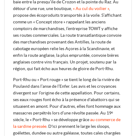
baie entre la presqu’ile de Crozon et la pointe du Raz. Au
détour d’une rue, une boutique,
« Au cul du voilier »
,
propose des écoproduits transportés à la voile. S’affichant
comme un « Concept store » rappelant les anciens
comptoirs de marchandises, l’entreprise TOWT y affiche
ses routes commerciales. La route transatlantique convoie
des marchandises provenant des Antilles, la route de
cabotage européen relie les Açores à la Scandinavie, et
enfin la route anglaise, la plus empruntée, convoie bières
anglaises contre vins français. Un projet, soutenu par la
région, qui fait écho aux heures de gloire de Port-Rhu.
Port-Rhu ou « Port rouge » se tient le long de la rivière de
Poulavid dans l’anse de l’Enfer. Les avis et les croyances
divergent sur l’origine de cette appellation. Pour certains,
ses eaux rouges font écho à la présence d'abattoirs qui se
situaient en amont. Pour d'autres, elles font hommage aux
massacres perpétrés lors d’une révolte passée. Au 19ᵉ
siècle, le « Port-Rhu » se développe grâce
au commerce de
la sardine pressée
. D'ici prennent le large les sloops,
goélettes, dundee ou autre galéasse, toutes cales chargées