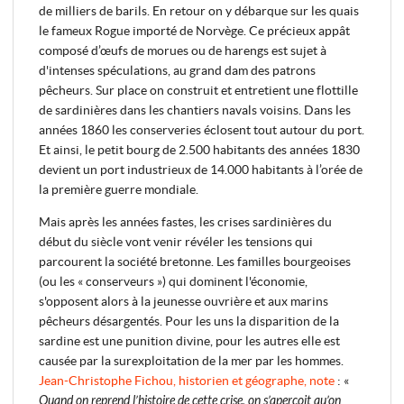
de milliers de barils. En retour on y débarque sur les quais
le fameux Rogue importé de Norvège. Ce précieux appât
composé d’œufs de morues ou de harengs est sujet à
d'intenses spéculations, au grand dam des patrons
pêcheurs. Sur place on construit et entretient une flottille
de sardinières dans les chantiers navals voisins. Dans les
années 1860 les conserveries éclosent tout autour du port.
Et ainsi, le petit bourg de 2.500 habitants des années 1830
devient un port industrieux de 14.000 habitants à l’orée de
la première guerre mondiale.
Mais après les années fastes, les crises sardinières du
début du siècle vont venir révéler les tensions qui
parcourent la société bretonne. Les familles bourgeoises
(ou les « conserveurs ») qui dominent l'économie,
s'opposent alors à la jeunesse ouvrière et aux marins
pêcheurs désargentés. Pour les uns la disparition de la
sardine est une punition divine, pour les autres elle est
causée par la surexploitation de la mer par les hommes.
Jean-Christophe Fichou, historien et géographe, note
: «
Quand on reprend l’histoire de cette crise, on s’aperçoit qu’on