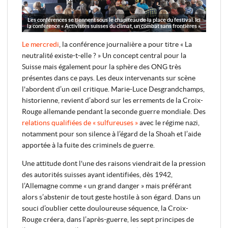
Les conférences se tiennent sous le chapiteau de la place du festival. Ici
la conférence « Activistes suisses du climat, un combat sans frontières ».
Le mercredi
, la conférence journalière a pour titre « La
neutralité existe-t-elle ? » Un concept central pour la
Suisse mais également pour la sphère des ONG très
présentes dans ce pays. Les deux intervenants sur scène
l'abordent d’un œil critique. Marie-Luce Desgrandchamps,
historienne, revient d’abord sur les errements de la Croix-
Rouge allemande pendant la seconde guerre mondiale. Des
relations qualifiées de « sulfureuses »
avec le régime nazi,
notamment pour son silence à l’égard de la Shoah et l’aide
apportée à la fuite des criminels de guerre.
Une attitude dont l'une des raisons viendrait de la pression
des autorités suisses ayant identifiées, dès 1942,
l’Allemagne comme « un grand danger » mais préférant
alors s’abstenir de tout geste hostile à son égard. Dans un
souci d’oublier cette douloureuse séquence, la Croix-
Rouge créera, dans l’après-guerre, les sept principes de