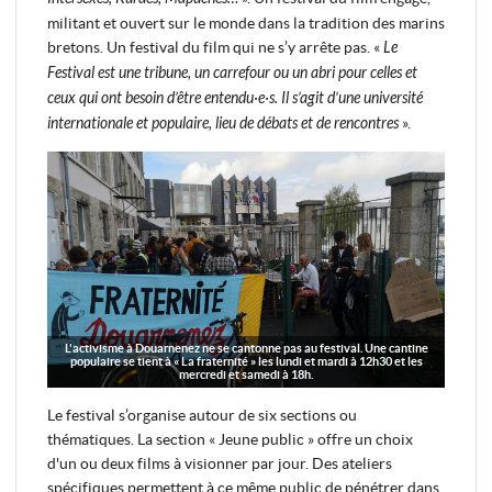
militant et ouvert sur le monde dans la tradition des marins
bretons. Un festival du film qui ne s’y arrête pas. «
Le
Festival est une tribune, un carrefour ou un abri pour celles et
ceux qui ont besoin d’être entendu·e·s. Il s’agit d’une université
internationale et populaire, lieu de débats et de rencontres
».
L'activisme à Douarnenez ne se cantonne pas au festival. Une cantine
populaire se tient à « La fraternité » les lundi et mardi à 12h30 et les
mercredi et samedi à 18h.
Le festival s’organise autour de six sections ou
thématiques. La section « Jeune public » offre un choix
d'un ou deux films à visionner par jour. Des ateliers
spécifiques permettent à ce même public de pénétrer dans