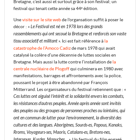
Bretagne, c’est aussi et surtout grâce à son festival; un
festival qui tenait cette année sa 44ᵉ édition.
Une
visite sur le site web
de l'organsation suffit à poser le
décor : «
Le Festival est né en 1978 lors des grands
rassemblements qui ont secoué la Bretagne et renforcés son vaste
tissu associatif et militant
». Ici est fait référence à
la
catastrophe de l’Amoco Cadiz
de mars 1978 qui avait
catalysé la colère d’une décennie de luttes sociales en
Bretagne. Mais aussi la lutte contre l’installation de
la
centrale nucléaire de Plogoff
qui culminera en 1980 avec
manifestations, barrages et affrontements avec la police,
poussant le projet à être abandonné par François
Mitterrand. Les organisateurs du festival retiennent que : «
Ces luttes ont aiguisé l’intérêt et la solidarité envers les combats,
les résistances d’autres peuples. Année après année sont invités
des peuples ou des groupes de personnes proches ou lointains, qui
ont en commun de lutter pour l’environnement, la diversité des
cultures et des langues. Aborigènes, Sourds·es, Papous, Kanaks,
Rroms, Voyageurs·ses, Maoris, Catalans·es, Bretons·nes,
Intersexes, Kurdes, Mapuches…
». Un festival du film engagé,