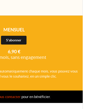
MENSUEL
S'abonner
6,90 €
mois, sans engagement
 automatiquement chaque mois, vous pouvez vous
ous le souhaitez, en un simple clic.
ous contacter
pour en bénéficier.