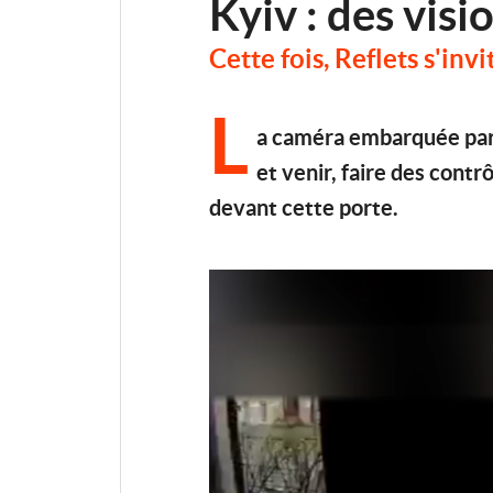
Kyiv : des vis
Cette fois, Reflets s'in
L
a caméra embarquée par c
et venir, faire des contr
devant cette porte.