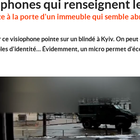
iophones qui renseignent l
vite à la porte d'un immeuble qui semble abr
e visiophone pointe sur un blindé à Kyiv. On peut o
ôles d'identité... Évidemment, un micro permet d'éco