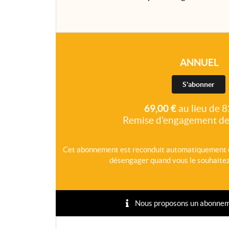
ANNUEL
S'abonner
69,00 €
au lieu de 8
Remise d'engagement de
Cet abonnement est reconduit automatiquement 
désengager quand vous le souhaitez,
Nous proposons un abonnement