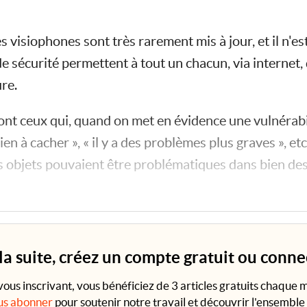
visiophones sont très rarement mis à jour, et il n'est
de sécurité permettent à tout un chacun, via internet, 
re.
t ceux qui, quand on met en évidence une vulnérabili
rien à cacher », « il y a des problèmes plus graves », etc
 objets pouvaient être problématiques dans bien des
ets connectés peuvent devenir de véritables sources d
 la suite, créez un compte gratuit ou conn
vous inscrivant, vous bénéficiez de 3 articles gratuits chaque m
us abonner
pour soutenir notre travail et découvrir l'ensemble 