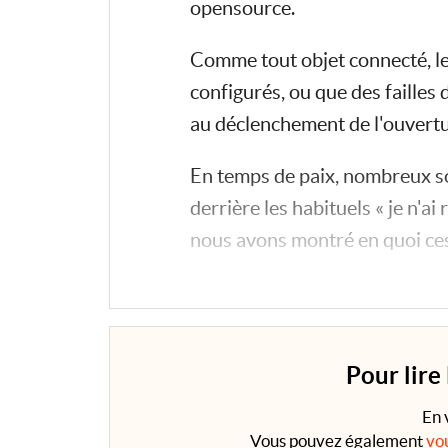
opensource.
Comme tout objet connecté, les 
configurés, ou que des failles 
au déclenchement de l'ouvertu
En temps de paix, nombreux son
derrière les habituels « je n'ai 
nous avons montré en quoi ces
En période de conflit, les obj
Pour lire
En 
Vous pouvez également
vo