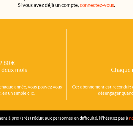
Si vous avez déjà un compte,
connectez-vous
.
2,80 €
 deux mois
Chaque 
chaque année, vous pouvez vous
Cet abonnement est reconduit
 en un simple clic.
désengager quand v
 à prix (très) réduit aux personnes en difficulté. N'hésitez pas à
n