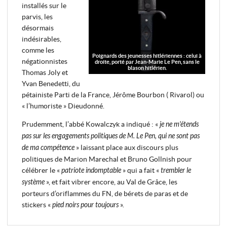
installés sur le
parvis, les
désormais
indésirables,
comme les
Poignards des jeunesses hitlériennes : celui à
négationnistes
droite, porté par Jean-Marie Le Pen, sans le
blason hitlérien.
Thomas Joly et
Yvan Benedetti, du
pétainiste Parti de la France, Jérôme Bourbon ( Rivarol) ou
« l’humoriste » Dieudonné.
Prudemment, l’abbé Kowalczyk a indiqué : «
je ne m'étends
pas sur les engagements politiques de M. Le Pen, qui ne sont pas
de ma compétence
» laissant place aux discours plus
politiques de Marion Marechal et Bruno Gollnish pour
célébrer le «
patriote indomptable
» qui a fait «
trembler le
système
», et fait vibrer encore, au Val de Grâce, les
porteurs d’oriflammes du FN, de bérets de paras et de
stickers «
pied noirs pour toujours
».