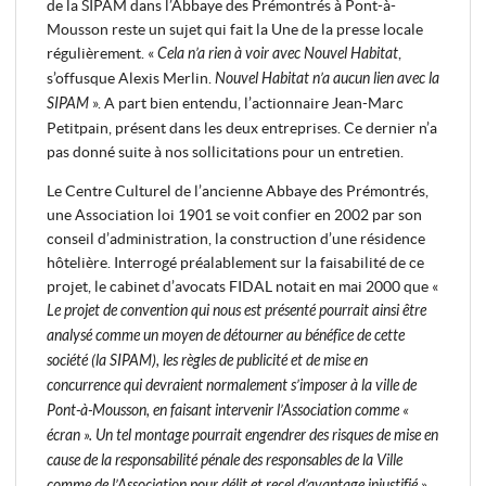
de la SIPAM dans l’Abbaye des Prémontrés à Pont-à-
Mousson reste un sujet qui fait la Une de la presse locale
régulièrement. «
Cela n’a rien à voir avec Nouvel Habitat
,
s’offusque Alexis Merlin.
Nouvel Habitat n’a aucun lien avec la
SIPAM
». A part bien entendu, l’actionnaire Jean-Marc
Petitpain, présent dans les deux entreprises. Ce dernier n’a
pas donné suite à nos sollicitations pour un entretien.
Le Centre Culturel de l’ancienne Abbaye des Prémontrés,
une Association loi 1901 se voit confier en 2002 par son
conseil d’administration, la construction d’une résidence
hôtelière. Interrogé préalablement sur la faisabilité de ce
projet, le cabinet d’avocats FIDAL notait en mai 2000 que «
Le projet de convention qui nous est présenté pourrait ainsi être
analysé comme un moyen de détourner au bénéfice de cette
société (la SIPAM), les règles de publicité et de mise en
concurrence qui devraient normalement s’imposer à la ville de
Pont-à-Mousson, en faisant intervenir l’Association comme «
écran ». Un tel montage pourrait engendrer des risques de mise en
cause de la responsabilité pénale des responsables de la Ville
comme de l’Association pour délit et recel d’avantage injustifié
».