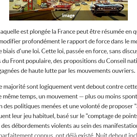
image
 laquelle est plongée la France peut être résumée en 
 modifier profondément le rapport de force dans le mo
biais d'une loi. Cette loi, passée en force, sans dis
s du Front populaire, des propositions du Conseil nati
agnées de haute lutte par les mouvements ouvriers.
e majorité sont logiquement vent debout contre cette
le même temps, un mouvement — plus ou moins spont
 des politiques menées et une volonté de proposer "a
ent leur jeu habituel, basé sur le "comptage de points
s débordements violents au sein des manifestations,
parfaitement connus, ont déjà existé, Nuit debout inclu