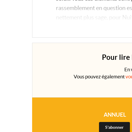
rassemblement en question est
nettement plus sage, pour Nui
Un constat ressort, déjà vieux 
Pour lire
En 
Vous pouvez également
vo
ANNUEL
S'abonner