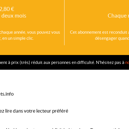
2,80 €
 deux mois
Chaque 
chaque année, vous pouvez vous
Cet abonnement est reconduit
 en un simple clic.
désengager quand v
 à prix (très) réduit aux personnes en difficulté. N'hésitez pas à
n
ts.info
ez lire dans votre lecteur préféré