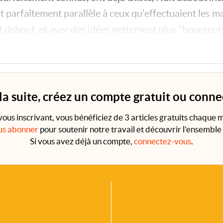
 parfaitement parallèle à ceux qu'effectuaient les m
t debout, et avec des idées nettement plus "bourgeoi
de quelques années, et qui pourtant...
 la suite, créez un compte gratuit ou conn
vous inscrivant, vous bénéficiez de 3 articles gratuits chaque m
us abonner
pour soutenir notre travail et découvrir l'ensemble 
Si vous avez déjà un compte,
connectez-vous
.