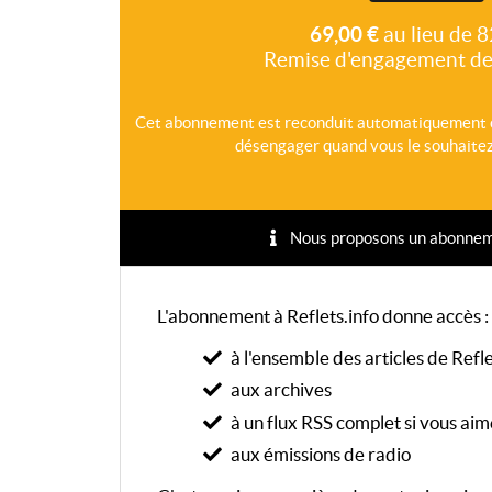
69,00 €
au lieu de 8
Remise d'engagement de
Cet abonnement est reconduit automatiquement 
désengager quand vous le souhaitez,
Nous proposons un abonnement
L'abonnement à Reflets.info donne accès :
à l'ensemble des articles de Refle
aux archives
à un flux RSS complet si vous aim
aux émissions de radio