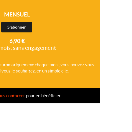
MENSUEL
S'abonner
6,90 €
mois, sans engagement
 automatiquement chaque mois, vous pouvez vous
ous le souhaitez, en un simple clic.
ous contacter
pour en bénéficier.