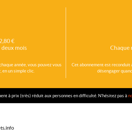
2,80 €
 deux mois
Chaque 
chaque année, vous pouvez vous
Cet abonnement est reconduit
 en un simple clic.
désengager quand v
 à prix (très) réduit aux personnes en difficulté. N'hésitez pas à
n
ts.info