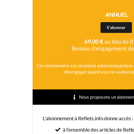
ANNUEL
S'abonner
69,00 €
au lieu de 8
Remise d'engagement de
Cet abonnement est reconduit automatiquement 
désengager quand vous le souhaitez,
Nous proposons un abonnement
L'abonnement à Reflets.info donne accès :
à l'ensemble des articles de Refle