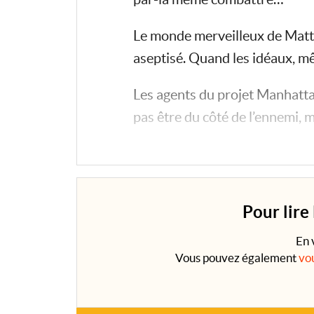
Le monde merveilleux de Matte
aseptisé. Quand les idéaux, mê
Les agents du projet Manhattan
pas être du côté de l’ennemi, 
Mais on ne joue pas impunémen
Pour lire
En 
Vous pouvez également
vo