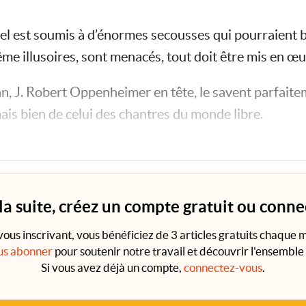
l est soumis à d’énormes secousses qui pourraient bi
me illusoires, sont menacés, tout doit être mis en œu
, J. Robert Oppenheimer en tête, le savent parfaitem
mais bien de celui des chantres du monde libre.
t avec le feu… Nolan parvient parfaitement à rendre
 la suite, créez un compte gratuit ou conn
vous inscrivant, vous bénéficiez de 3 articles gratuits chaque m
us abonner
pour soutenir notre travail et découvrir l'ensemble 
Si vous avez déjà un compte,
connectez-vous
.